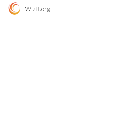
WizIT.org
Sk